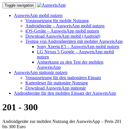
Toggle navigation
Skip
AusweisApp mobil nutzen
to
Voraussetzung für mobile Nutzung
content
Androidgeräte – AusweisApp mobil nutzen
iOS-Geräte – AusweisApp mobil nutzen
Download AusweisApp mobil (Android)
Testing von Androidgeräten mit mobiler AusweisApp
Sony Xperia E5 – AusweisApp mobil nutzen
LG Nexus 5 Google – AusweisApp mobil
nutzen
Anmerkung zu den Test der mobilen
AusweisApp
AusweisApp stationär nutzen
Voraussetzung für den stationären Einsatz
Kartenleser für stationäre Nutzung
Download AusweisApp stationär
Androidgeräte für den mobilen Einsatz der AusweisApp
201 - 300
Androidgeräte zur mobilen Nutzung der AusweisApp – Preis 201
bis 300 Euro