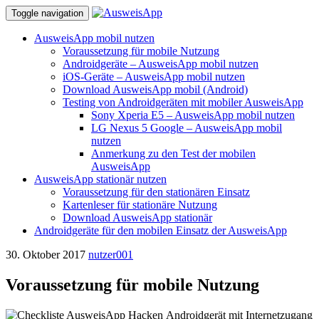
Toggle navigation
Skip
AusweisApp mobil nutzen
to
Voraussetzung für mobile Nutzung
content
Androidgeräte – AusweisApp mobil nutzen
iOS-Geräte – AusweisApp mobil nutzen
Download AusweisApp mobil (Android)
Testing von Androidgeräten mit mobiler AusweisApp
Sony Xperia E5 – AusweisApp mobil nutzen
LG Nexus 5 Google – AusweisApp mobil
nutzen
Anmerkung zu den Test der mobilen
AusweisApp
AusweisApp stationär nutzen
Voraussetzung für den stationären Einsatz
Kartenleser für stationäre Nutzung
Download AusweisApp stationär
Androidgeräte für den mobilen Einsatz der AusweisApp
30. Oktober 2017
nutzer001
Voraussetzung für mobile Nutzung
Androidgerät mit Internetzugang